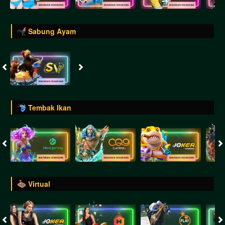
Sabung Ayam
Tembak Ikan
Virtual