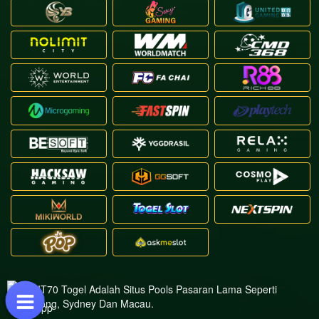
LANGIT70 Togel Adalah Situs Pools Pasaran Lama Seperti
Hongkong, Sydney Dan Macau.