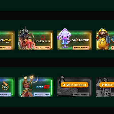
⚙ Maintenance
⚙ Main