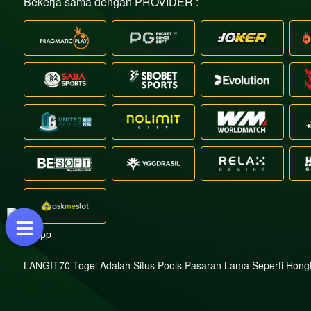
Bekerja sama dengan PROVIDER :
LANGIT70 Togel Adalah Situs Pools Pasaran Lama Seperti Hon