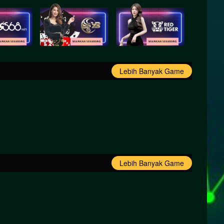
Lebih Banyak Game
Lebih Banyak Game