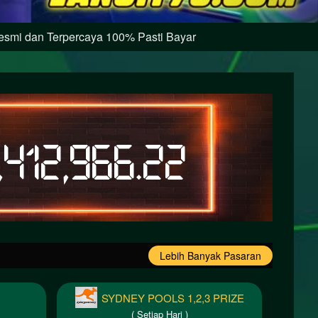
an Terpercaya 100% Pasti Bayar
,412,985.42
Lebih Banyak Pasaran
SYDNEY POOLS 1,2,3 PRIZE
( Setiap Hari )