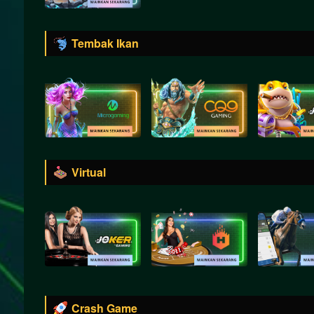
Tembak Ikan
Virtual
Crash Game