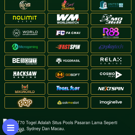
LANGIT70 Togel Adalah Situs Pools Pasaran Lama Seperti
Hongkong, Sydney Dan Macau.