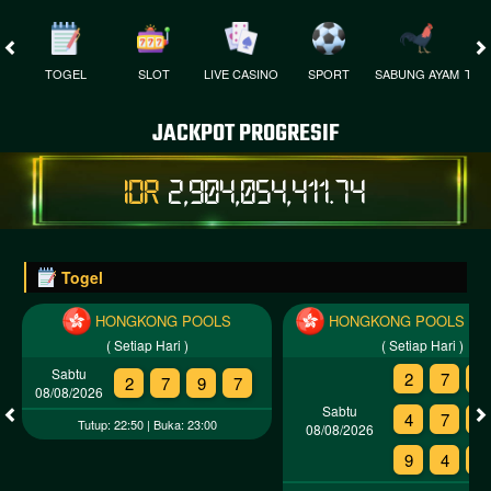
TOGEL
SLOT
LIVE CASINO
SPORT
SABUNG AYAM
TEM
JACKPOT PROGRESIF
IDR
2,904,054,417.11
Togel
HONGKONG POOLS
HONGKONG POOLS 1,2,
( Setiap Hari )
( Setiap Hari )
Sabtu
2
7
9
2
7
9
7
08/08/2026
Sabtu
4
7
1
Tutup: 22:50 | Buka: 23:00
08/08/2026
9
4
7