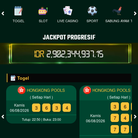
TOGEL
SLOT
LIVE CASINO
SPORT
SABUNG AYAM
TEM
JACKPOT PROGRESIF
IDR
2,902,344,941.99
Togel
HONGKONG POOLS
HONGKONG POOLS 1,2,
( Setiap Hari )
( Setiap Hari )
Kamis
3
6
3
3
6
3
4
06/08/2026
Kamis
7
4
0
Tutup: 22:50 | Buka: 23:00
06/08/2026
7
7
1