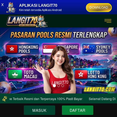
x
APLIKASI LANGIT70
DOWNLOAD
Kini telah tersedia Aplikasi Android
Previous
Nex
 Online Terbaik Resmi dan Terpercaya 100% Pasti Bayar
Selamat Datang Di Sit
MASUK
DAFTAR