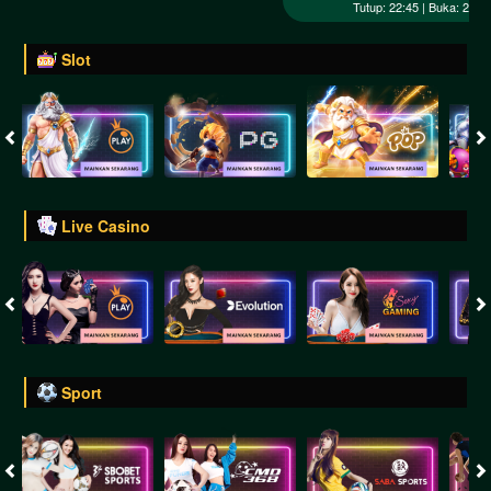
Tutup: 22:45 | Buka: 23:0
Slot
Live Casino
Sport