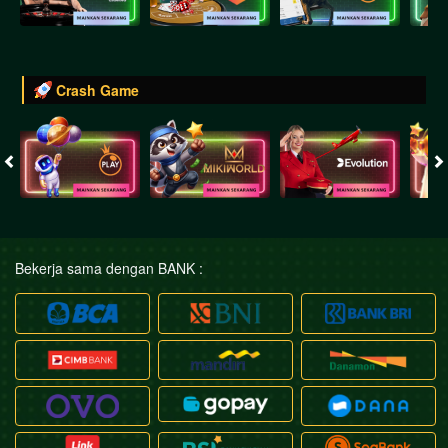
Crash Game
Bekerja sama dengan BANK :