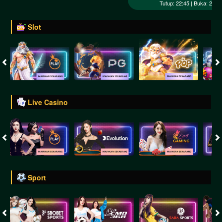
Tutup: 22:45 | Buka: 23:0
Slot
Live Casino
Sport