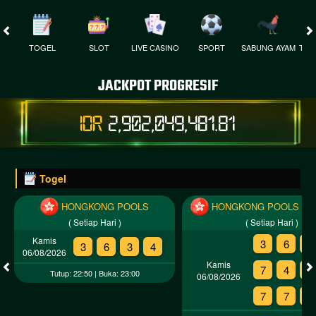
TOGEL
SLOT
LIVE CASINO
SPORT
SABUNG AYAM
TEM
JACKPOT PROGRESIF
IDR
2,902,049,486.03
Togel
HONGKONG POOLS
HONGKONG POOLS 1,2,
( Setiap Hari )
( Setiap Hari )
Kamis
3
6
3
3
6
3
4
06/08/2026
Kamis
7
4
0
Tutup: 22:50 | Buka: 23:00
06/08/2026
7
7
1