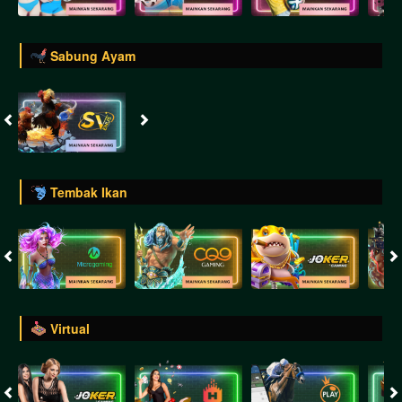
Sabung Ayam
Tembak Ikan
Virtual