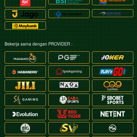
Bekerja sama dengan PROVIDER :