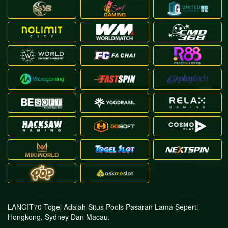
LANGIT70 Togel Adalah Situs Pools Pasaran Lama Seperti
Hongkong, Sydney Dan Macau.