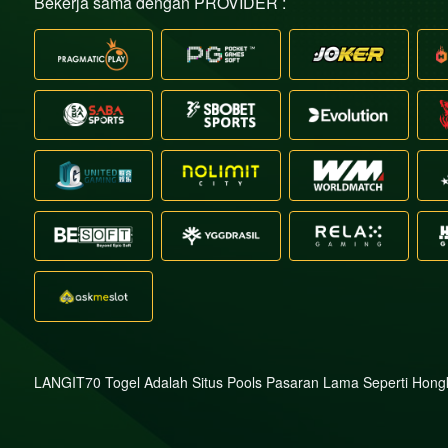
Bekerja sama dengan PROVIDER :
LANGIT70 Togel Adalah Situs Pools Pasaran Lama Seperti Hon