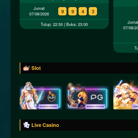
Jumat
9
9
4
3
07/08/2026
Juma
Tutup: 22:50 | Buka: 23:00
07/08/2
Tu
Slot
Live Casino