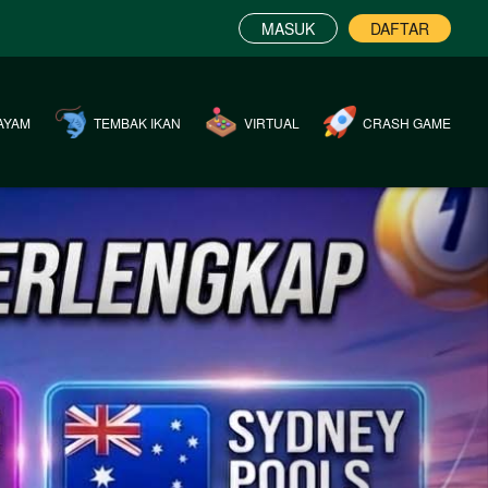
MASUK
DAFTAR
AYAM
TEMBAK IKAN
VIRTUAL
CRASH GAME
Next