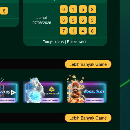
0
1
5
8
8
Jumat
6
3
6
3
07/08/2026
7
1
4
8
Tutup: 13:35 | Buka: 14:00
Lebih Banyak Game
Lebih Banyak Game