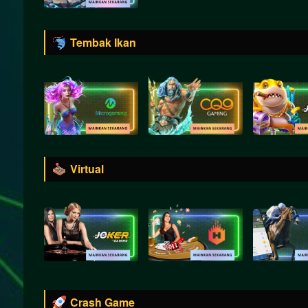
Tembak Ikan
Virtual
Crash Game