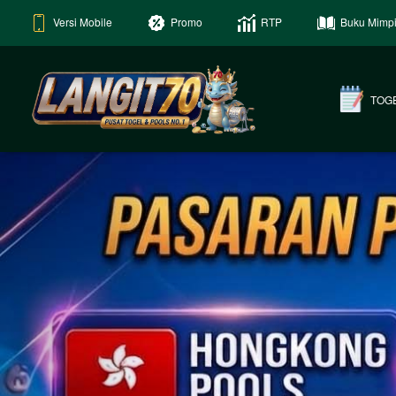
Versi Mobile
Promo
RTP
Buku Mimp
TOG
Previous