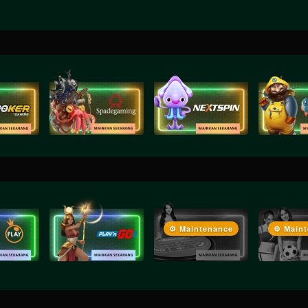
⚙ Maintenance
⚙ Main