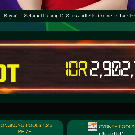
Selamat Datang Di Situs Judi Slot Online Terbaik Resmi d
IDR
2,902
HONGKONG POOLS 1,2,3
SYDNEY POOLS
PRIZE
( Setiap Hari )