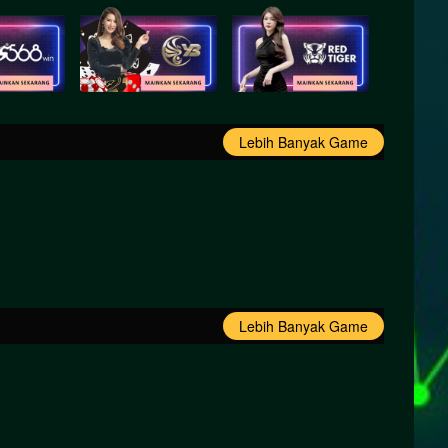
Lebih Banyak Game
Lebih Banyak Game