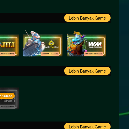
Lebih Banyak Game
Lebih Banyak Game
tenance
Lebih Banyak Game