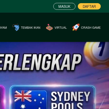
MASUK
DAFTAR
AYAM
TEMBAK IKAN
VIRTUAL
CRASH GAME
Next