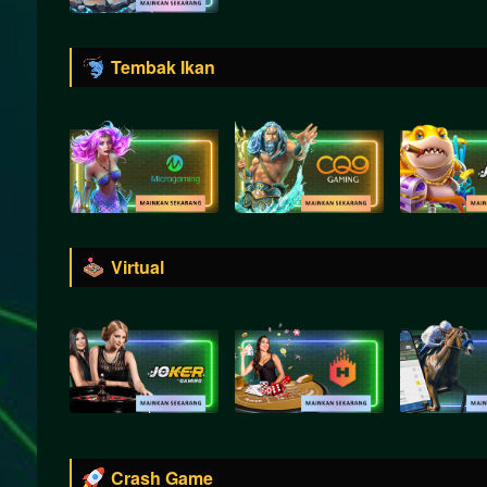
Tembak Ikan
Virtual
Crash Game