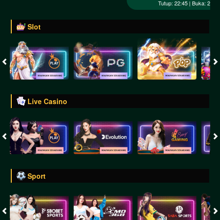
Tutup: 22:45 | Buka: 23:0
Slot
Live Casino
Sport