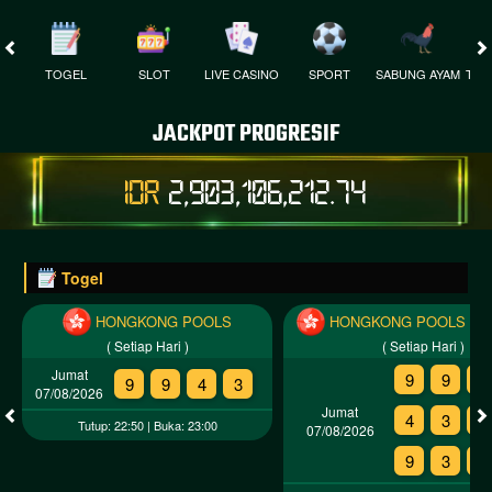
TOGEL
SLOT
LIVE CASINO
SPORT
SABUNG AYAM
TEM
JACKPOT PROGRESIF
IDR
2,903,106,218.03
Togel
HONGKONG POOLS
HONGKONG POOLS 1,2,
( Setiap Hari )
( Setiap Hari )
Jumat
9
9
4
9
9
4
3
07/08/2026
Jumat
4
3
5
Tutup: 22:50 | Buka: 23:00
07/08/2026
9
3
2