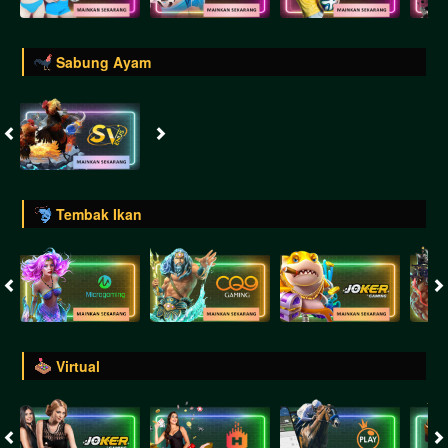
Sabung Ayam
Tembak Ikan
Virtual