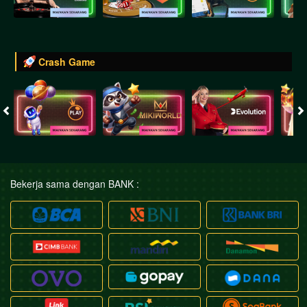
Crash Game
Bekerja sama dengan BANK :