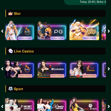
Tutup: 22:45 | Buka: 23:0
Slot
Live Casino
Sport