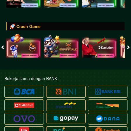
Crash Game
Bekerja sama dengan BANK :