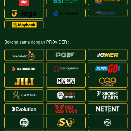
Bekerja sama dengan PROVIDER :