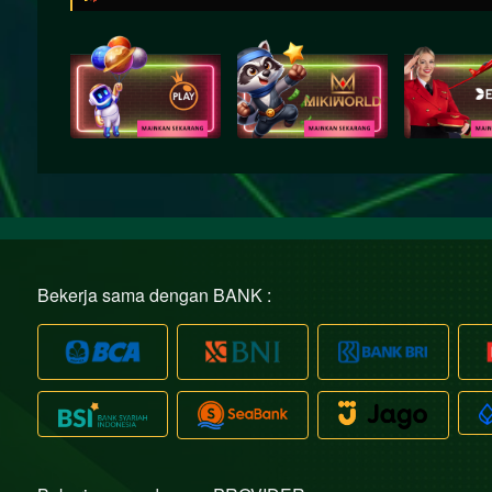
Bekerja sama dengan BANK :