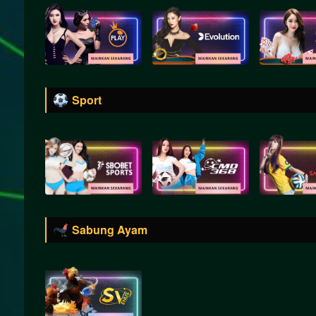
Sport
Sabung Ayam