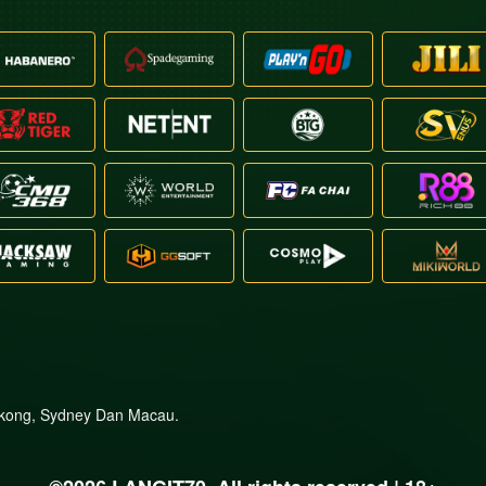
gkong, Sydney Dan Macau.