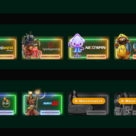
⚙ Maintenance
⚙ Main