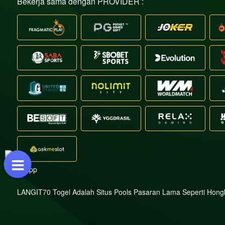
Bekerja sama dengan PROVIDER :
LANGIT70 Togel Adalah Situs Pools Pasaran Lama Seperti Hon