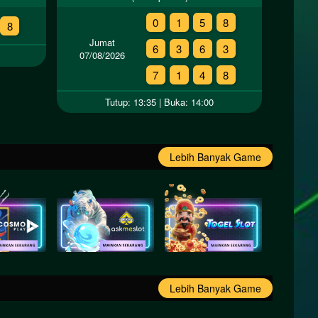
0
1
5
8
8
Jumat
6
3
6
3
07/08/2026
7
1
4
8
Tutup: 13:35 | Buka: 14:00
Lebih Banyak Game
Lebih Banyak Game