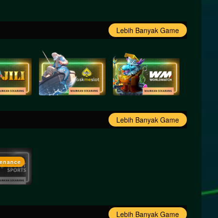
Lebih Banyak Game
Lebih Banyak Game
tenance
Lebih Banyak Game