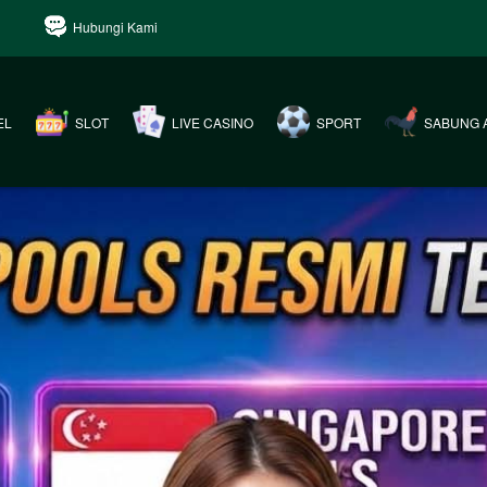
i
Hubungi Kami
EL
SLOT
LIVE CASINO
SPORT
SABUNG 