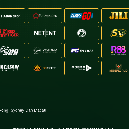
gkong, Sydney Dan Macau.