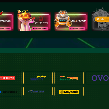
⚙ Main