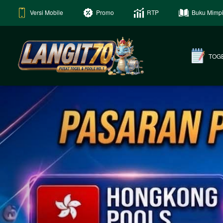
Versi Mobile
Promo
RTP
Buku Mimp
TOG
Previous