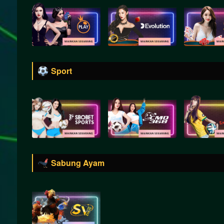
Sport
Sabung Ayam