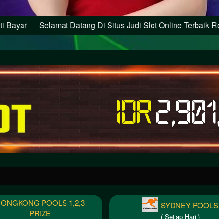
Selamat Datang Di Situs Judi Slot Online Terbaik Resmi d
IDR
2,90
HONGKONG POOLS 1,2,3
SYDNEY POOLS
PRIZE
( Setiap Hari )