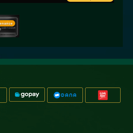
tenance