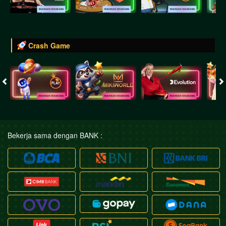
Crash Game
Bekerja sama dengan BANK :