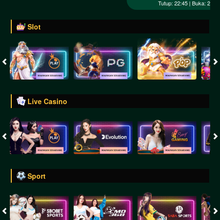
Tutup: 22:45 | Buka: 23:0
Slot
Live Casino
Sport