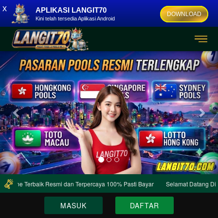
x
APLIKASI LANGIT70
DOWNLOAD
Kini telah tersedia Aplikasi Android
Previous
Nex
 Online Terbaik Resmi dan Terpercaya 100% Pasti Bayar
Selamat Datang Di Sit
MASUK
DAFTAR