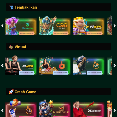
Tembak Ikan
Virtual
Crash Game