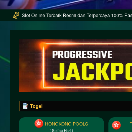
di Slot Online Terbaik Resmi dan Terpercaya 100% Pasti Bayar
Togel
HONGKONG POOLS
( Setiap Hari )