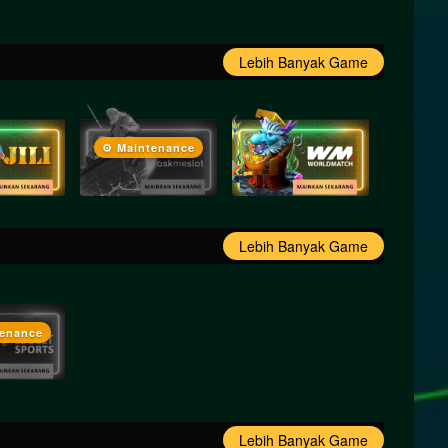
Lebih Banyak Game
⚙ Maintenance
Lebih Banyak Game
tenance
Lebih Banyak Game