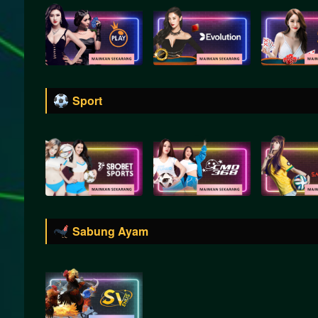
Sport
Sabung Ayam