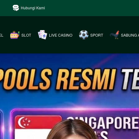
i
Hubungi Kami
EL
SLOT
LIVE CASINO
SPORT
SABUNG 