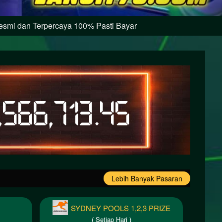
an Terpercaya 100% Pasti Bayar
,566,732.64
Lebih Banyak Pasaran
SYDNEY POOLS 1,2,3 PRIZE
( Setiap Hari )