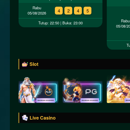
Rabu
4
2
4
5
05/08/2026
Rabu
Tutup: 22:50 | Buka: 23:00
05/08/2
Tu
Slot
Live Casino