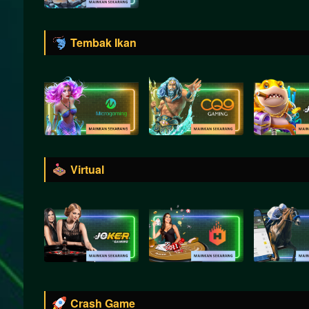
Tembak Ikan
Virtual
Crash Game