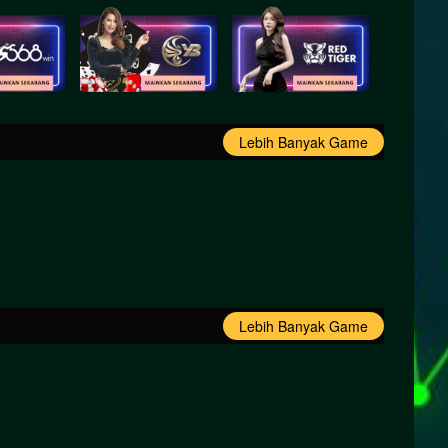
Lebih Banyak Game
Lebih Banyak Game