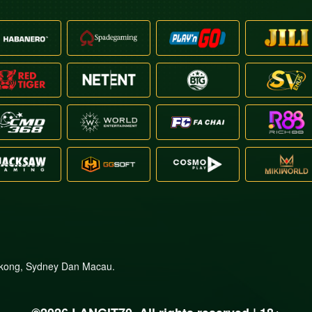
gkong, Sydney Dan Macau.