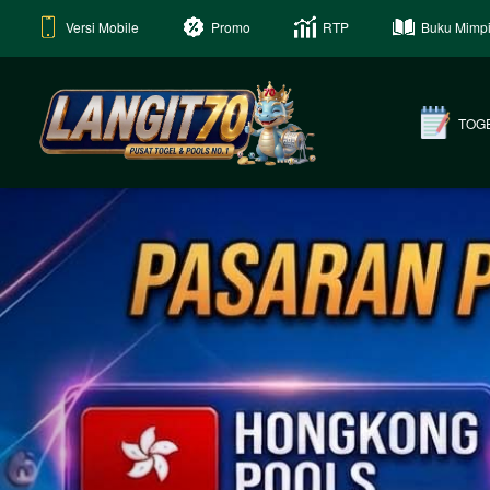
Versi Mobile
Promo
RTP
Buku Mimp
TOG
Previous