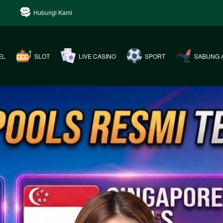
i
Hubungi Kami
EL
SLOT
LIVE CASINO
SPORT
SABUNG 