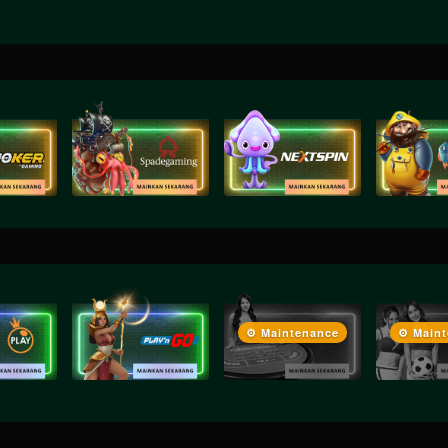
⚙ Maintenance
⚙ Main