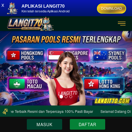
x
APLIKASI LANGIT70
DOWNLOAD
Kini telah tersedia Aplikasi Android
Previous
Nex
 Online Terbaik Resmi dan Terpercaya 100% Pasti Bayar
Selamat Datang Di Sit
MASUK
DAFTAR