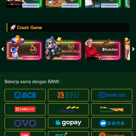
Crash Game
Bekerja sama dengan BANK :