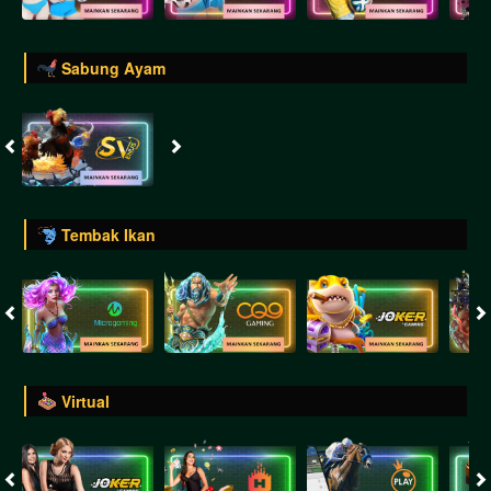
Sabung Ayam
Tembak Ikan
Virtual