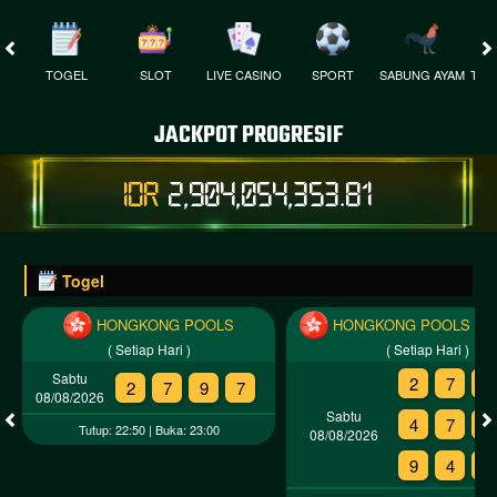
TOGEL
SLOT
LIVE CASINO
SPORT
SABUNG AYAM
TEM
JACKPOT PROGRESIF
IDR
2,904,054,358.56
Togel
HONGKONG POOLS
HONGKONG POOLS 1,2,
( Setiap Hari )
( Setiap Hari )
Sabtu
2
7
9
2
7
9
7
08/08/2026
Sabtu
4
7
1
Tutup: 22:50 | Buka: 23:00
08/08/2026
9
4
7