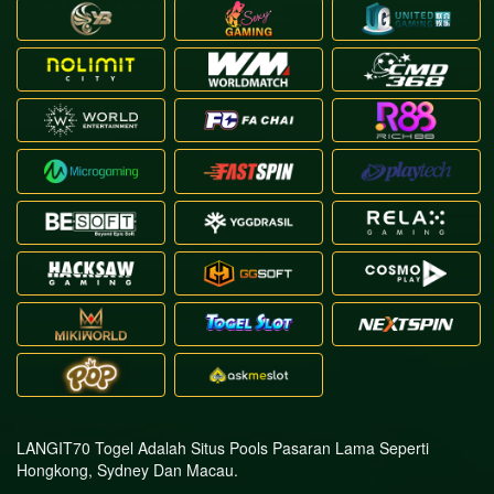
LANGIT70 Togel Adalah Situs Pools Pasaran Lama Seperti
Hongkong, Sydney Dan Macau.