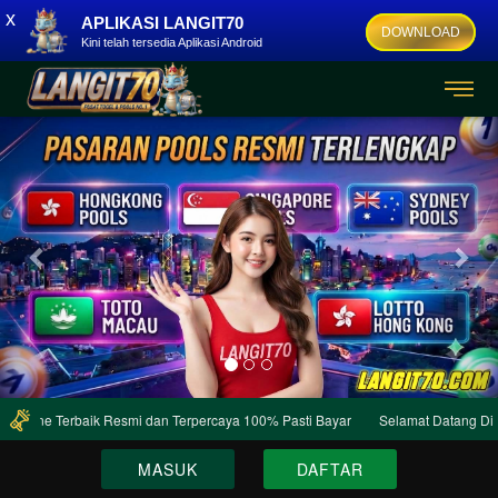
x
APLIKASI LANGIT70
DOWNLOAD
Kini telah tersedia Aplikasi Android
Previous
Nex
t Online Terbaik Resmi dan Terpercaya 100% Pasti Bayar
Selamat Datang Di Sit
MASUK
DAFTAR