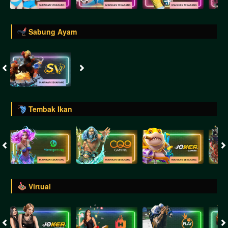
Sabung Ayam
Tembak Ikan
Virtual