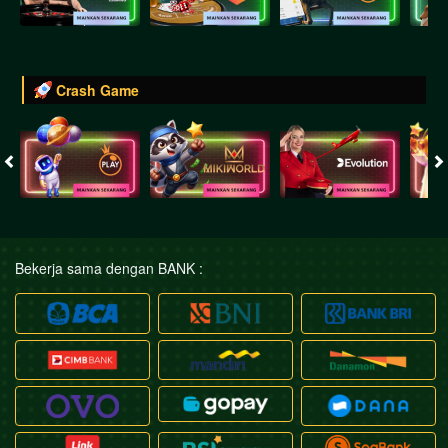
Crash Game
Bekerja sama dengan BANK :