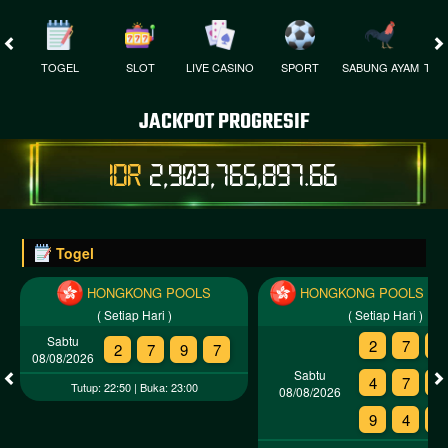
TOGEL
SLOT
LIVE CASINO
SPORT
SABUNG AYAM
TEM
JACKPOT PROGRESIF
IDR
2,903,765,903.01
Togel
HONGKONG POOLS
HONGKONG POOLS 1,2,
( Setiap Hari )
( Setiap Hari )
Sabtu
2
7
9
2
7
9
7
08/08/2026
Sabtu
4
7
1
Tutup: 22:50 | Buka: 23:00
08/08/2026
9
4
7