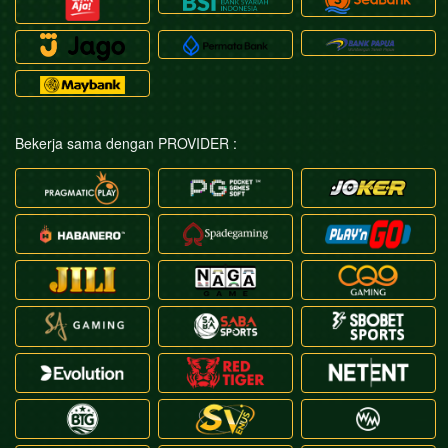
Bekerja sama dengan PROVIDER :