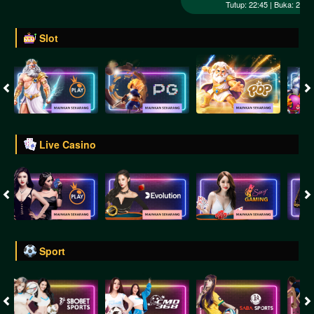
Tutup: 22:45 | Buka: 23:0
Slot
Live Casino
Sport