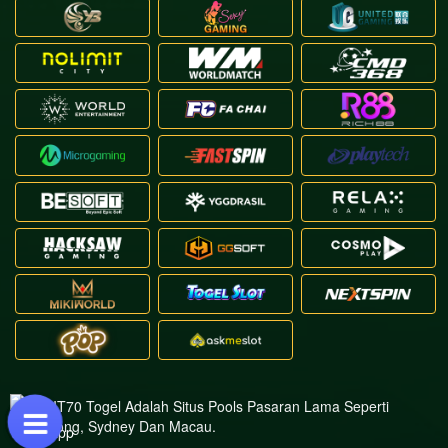
LANGIT70 Togel Adalah Situs Pools Pasaran Lama Seperti
Hongkong, Sydney Dan Macau.