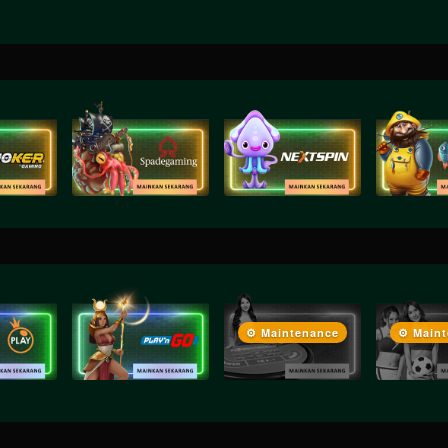
⚙ Maintenance
⚙ Main