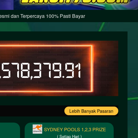
an Terpercaya 100% Pasti Bayar
,578,399.11
Lebih Banyak Pasaran
SYDNEY POOLS 1,2,3 PRIZE
( Setiap Hari )