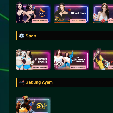
Sport
Sabung Ayam