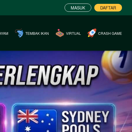
MASUK
DAFTAR
AYAM
TEMBAK IKAN
VIRTUAL
CRASH GAME
Next