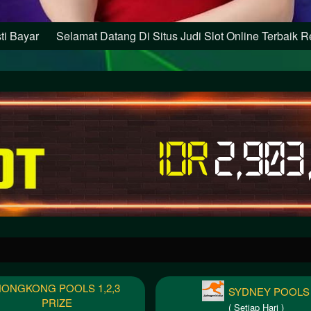
Selamat Datang Di Situs Judi Slot Online Terbaik Resmi d
IDR
2,903
HONGKONG POOLS 1,2,3
SYDNEY POOLS
PRIZE
( Setiap Hari )