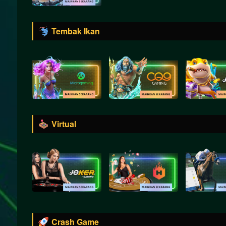
Tembak Ikan
Virtual
Crash Game