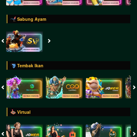
Sabung Ayam
Tembak Ikan
Virtual