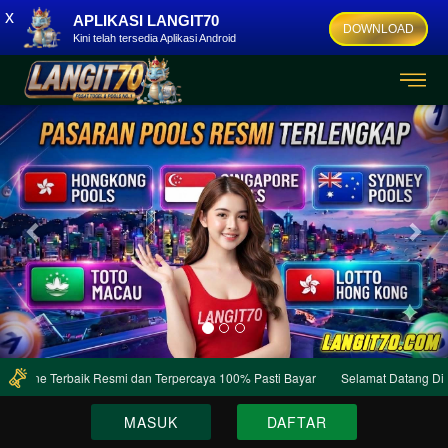
x
APLIKASI LANGIT70
DOWNLOAD
Kini telah tersedia Aplikasi Android
Previous
Nex
 Online Terbaik Resmi dan Terpercaya 100% Pasti Bayar
Selamat Datang Di Sit
MASUK
DAFTAR