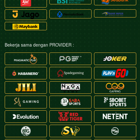
Bekerja sama dengan PROVIDER :