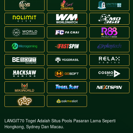
LANGIT70 Togel Adalah Situs Pools Pasaran Lama Seperti
Hongkong, Sydney Dan Macau.