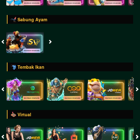
Sabung Ayam
Tembak Ikan
Virtual