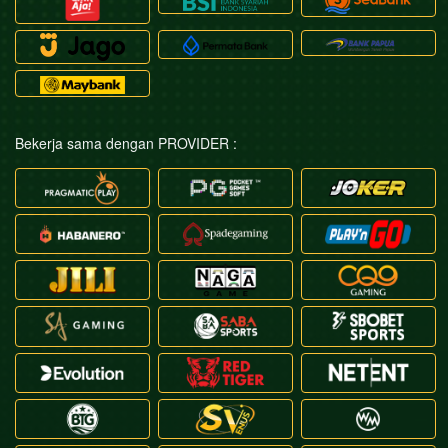
Bekerja sama dengan PROVIDER :