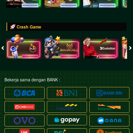
Crash Game
Bekerja sama dengan BANK :