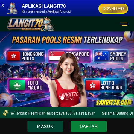
x
APLIKASI LANGIT70
DOWNLOAD
Kini telah tersedia Aplikasi Android
Previous
Nex
 Online Terbaik Resmi dan Terpercaya 100% Pasti Bayar
Selamat Datang Di Sit
MASUK
DAFTAR