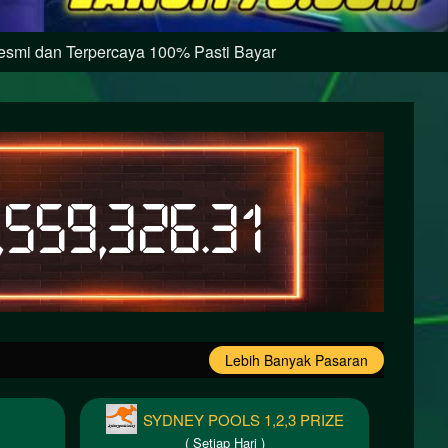
an Terpercaya 100% Pasti Bayar
,559,345.51
Lebih Banyak Pasaran
SYDNEY POOLS 1,2,3 PRIZE
( Setiap Hari )