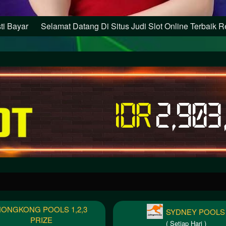
Selamat Datang Di Situs Judi Slot Online Terbaik Resmi d
IDR
2,903
HONGKONG POOLS 1,2,3
SYDNEY POOLS
PRIZE
( Setiap Hari )