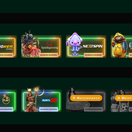
⚙ Maintenance
⚙ Main