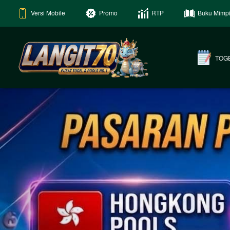
Versi Mobile
Promo
RTP
Buku Mimp
TOG
Previous