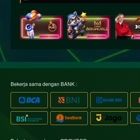
Bekerja sama dengan BANK :