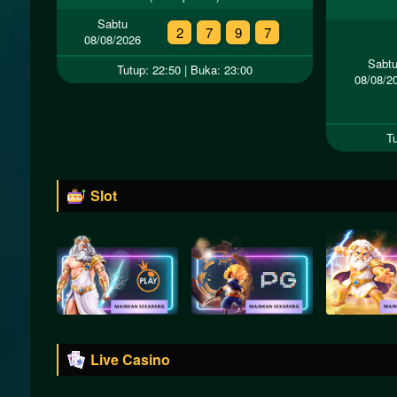
Sabtu
2
7
9
7
08/08/2026
Sabt
Tutup: 22:50 | Buka: 23:00
08/08/2
Tu
Slot
Live Casino