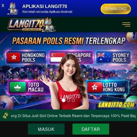
x
APLIKASI LANGIT70
DOWNLOAD
Kini telah tersedia Aplikasi Android
Previous
Nex
Datang Di Situs Judi Slot Online Terbaik Resmi dan Terpercaya 100% Pasti Bayar
MASUK
DAFTAR