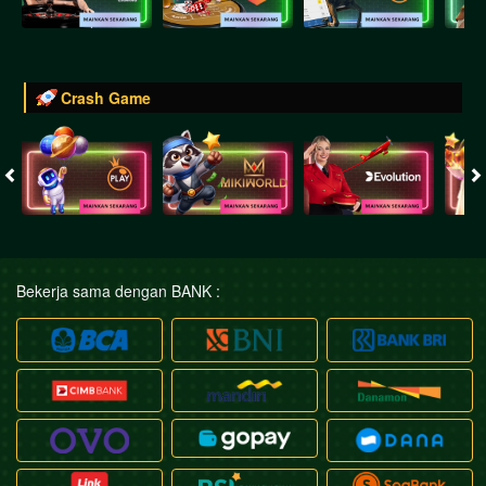
Crash Game
Bekerja sama dengan BANK :