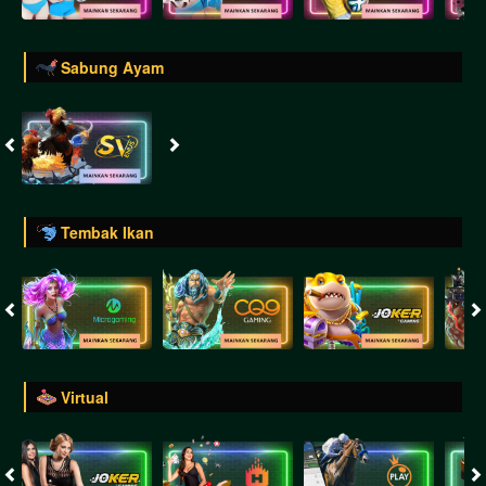
Sabung Ayam
Tembak Ikan
Virtual