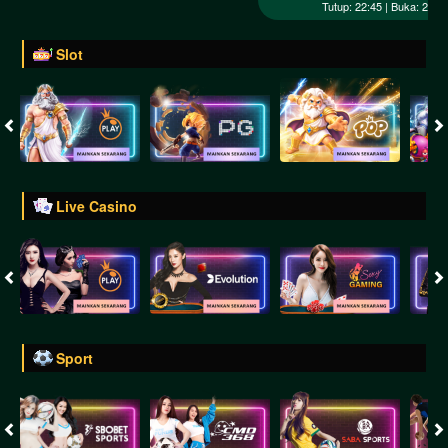
Tutup: 22:45 | Buka: 23:0
Slot
Live Casino
Sport