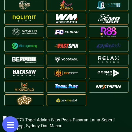
LANGIT70 Togel Adalah Situs Pools Pasaran Lama Seperti
Hongkong, Sydney Dan Macau.