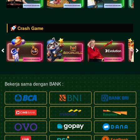
Crash Game
Bekerja sama dengan BANK :