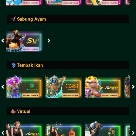
Sabung Ayam
Tembak Ikan
Virtual