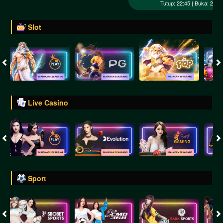
Tutup: 22:45 | Buka: 23:0
Slot
Live Casino
Sport