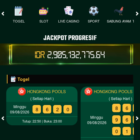
TOGEL
SLOT
LIVE CASINO
SPORT
SABUNG AYAM
TEM
JACKPOT PROGRESIF
IDR
2,905,132,780.44
Togel
HONGKONG POOLS
HONGKONG POOLS 1,2,
( Setiap Hari )
( Setiap Hari )
Minggu
8
6
2
8
6
2
0
09/08/2026
Minggu
9
6
2
Tutup: 22:50 | Buka: 23:00
09/08/2026
0
1
6