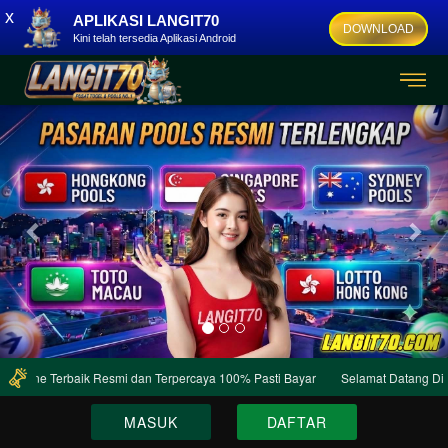
x
APLIKASI LANGIT70
DOWNLOAD
Kini telah tersedia Aplikasi Android
Previous
Nex
 Online Terbaik Resmi dan Terpercaya 100% Pasti Bayar
Selamat Datang Di Sit
MASUK
DAFTAR