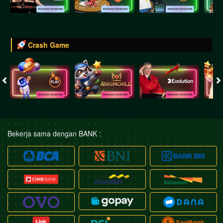
Crash Game
Bekerja sama dengan BANK :