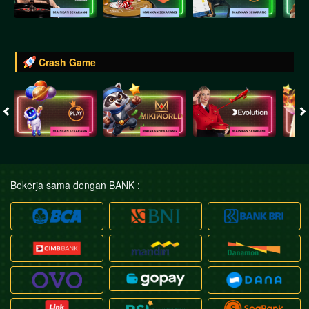
Crash Game
Bekerja sama dengan BANK :