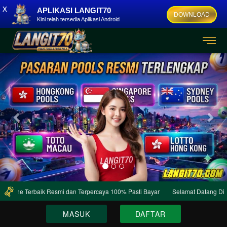
x
APLIKASI LANGIT70
DOWNLOAD
Kini telah tersedia Aplikasi Android
Previous
Nex
 Online Terbaik Resmi dan Terpercaya 100% Pasti Bayar
Selamat Datang Di Sit
MASUK
DAFTAR