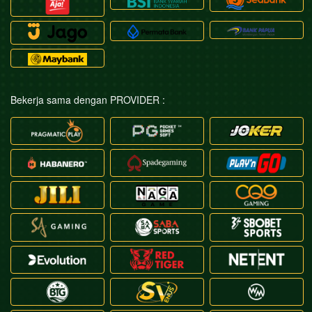
Bekerja sama dengan PROVIDER :