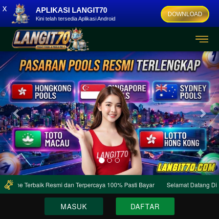
x
APLIKASI LANGIT70
DOWNLOAD
Kini telah tersedia Aplikasi Android
Previous
Nex
 Online Terbaik Resmi dan Terpercaya 100% Pasti Bayar
Selamat Datang Di Sit
MASUK
DAFTAR