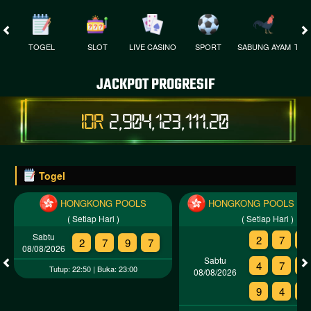
TOGEL
SLOT
LIVE CASINO
SPORT
SABUNG AYAM
TEM
JACKPOT PROGRESIF
IDR
2,904,123,115.96
Togel
HONGKONG POOLS
HONGKONG POOLS 1,2,
( Setiap Hari )
( Setiap Hari )
Sabtu
2
7
9
2
7
9
7
08/08/2026
Sabtu
4
7
1
Tutup: 22:50 | Buka: 23:00
08/08/2026
9
4
7