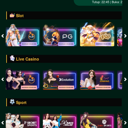
Tutup: 22:45 | Buka: 23:0
Slot
Live Casino
Sport