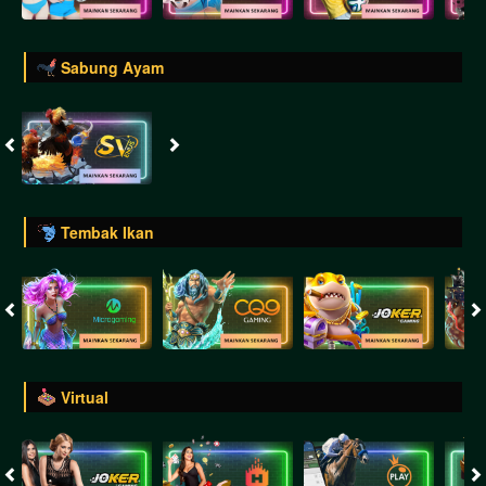
Sabung Ayam
Tembak Ikan
Virtual