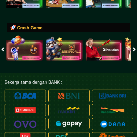
Crash Game
Bekerja sama dengan BANK :