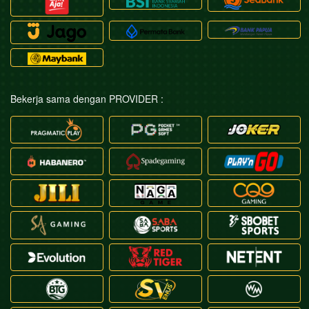
Bekerja sama dengan PROVIDER :