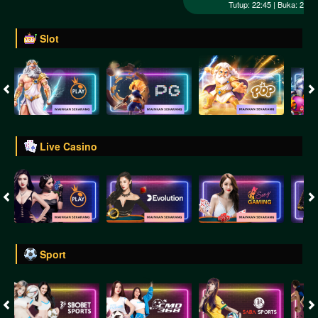
Tutup: 22:45 | Buka: 23:0
Slot
Live Casino
Sport