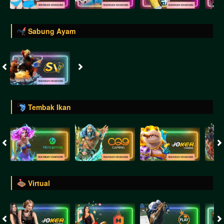
Sabung Ayam
Tembak Ikan
Virtual