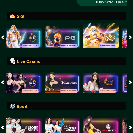
Tutup: 22:45 | Buka: 23:0
Slot
Live Casino
Sport