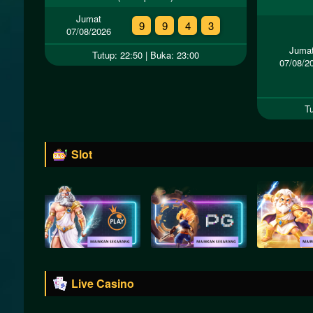
Jumat
9
9
4
3
07/08/2026
Juma
Tutup: 22:50 | Buka: 23:00
07/08/2
Tu
Slot
Live Casino