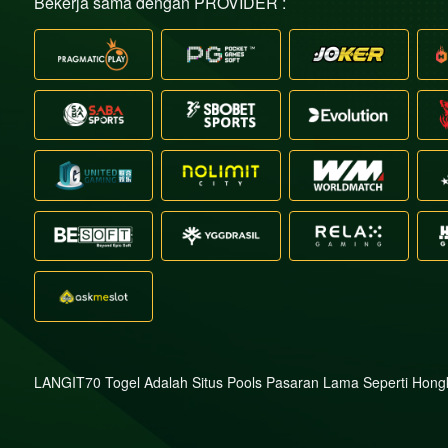
Bekerja sama dengan PROVIDER :
LANGIT70 Togel Adalah Situs Pools Pasaran Lama Seperti Hon