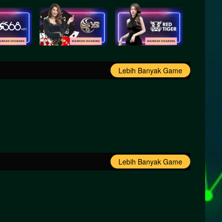
Lebih Banyak Game
Lebih Banyak Game