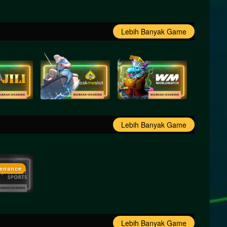
Lebih Banyak Game
Lebih Banyak Game
tenance
Lebih Banyak Game