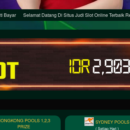
Selamat Datang Di Situs Judi Slot Online Terbaik Resmi d
IDR
2,903
HONGKONG POOLS 1,2,3
SYDNEY POOLS
PRIZE
( Setiap Hari )