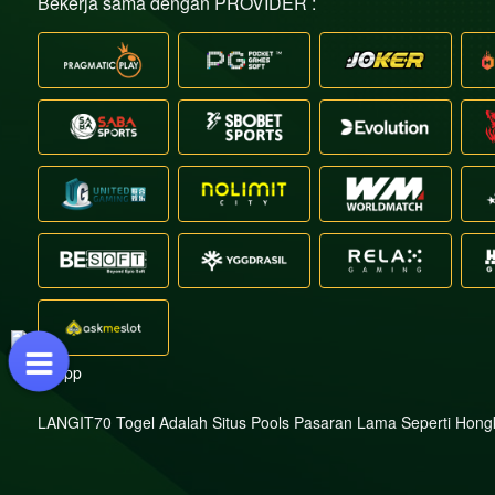
Bekerja sama dengan PROVIDER :
LANGIT70 Togel Adalah Situs Pools Pasaran Lama Seperti Hon