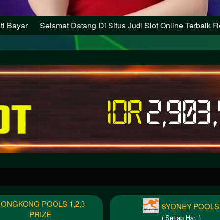
Selamat Datang Di Situs Judi Slot Online Terbaik Resmi d
IDR
2,903
HONGKONG POOLS 1,2,3
SYDNEY POOLS
PRIZE
( Setiap Hari )