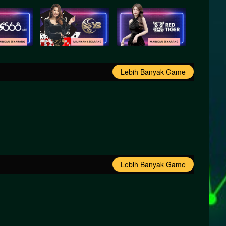
Lebih Banyak Game
Lebih Banyak Game