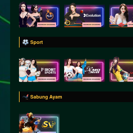
Sport
Sabung Ayam