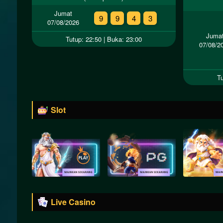
Jumat
9
9
4
3
07/08/2026
Juma
Tutup: 22:50 | Buka: 23:00
07/08/2
Tu
Slot
Live Casino