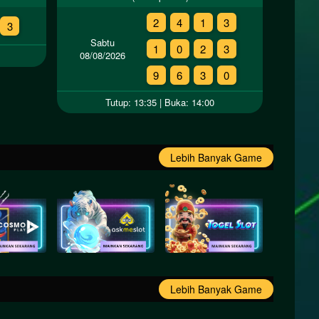
2
4
1
3
3
Sabtu
1
0
2
3
08/08/2026
9
6
3
0
Tutup: 13:35 | Buka: 14:00
Lebih Banyak Game
Lebih Banyak Game