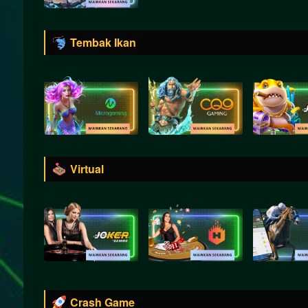
Tembak Ikan
Virtual
Crash Game