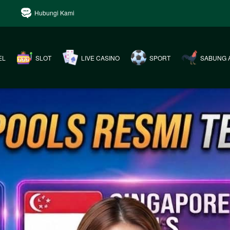
i
Hubungi Kami
EL
SLOT
LIVE CASINO
SPORT
SABUNG 