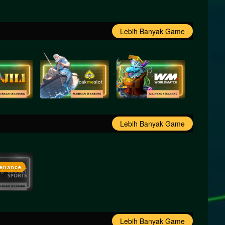
Lebih Banyak Game
Lebih Banyak Game
tenance
Lebih Banyak Game