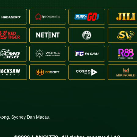
gkong, Sydney Dan Macau.