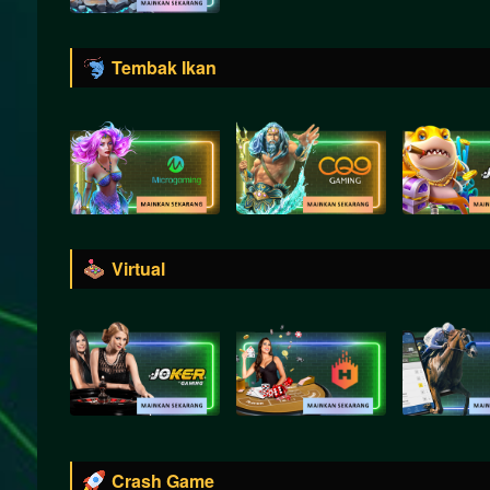
Tembak Ikan
Virtual
Crash Game