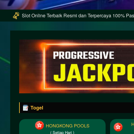
di Slot Online Terbaik Resmi dan Terpercaya 100% Pasti Bayar
Togel
HONGKONG POOLS
( Setiap Hari )