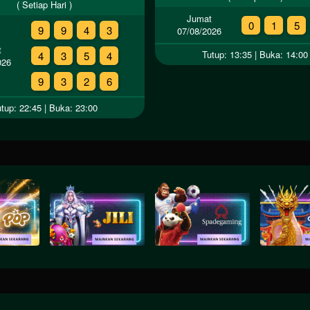
( Setiap Hari )
Jumat
0
1
5
9
9
4
3
07/08/2026
t
Tutup: 13:35 | Buka: 14:00
4
3
5
4
026
9
3
2
6
tup: 22:45 | Buka: 23:00