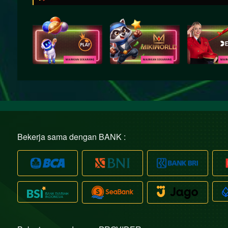
Bekerja sama dengan BANK :