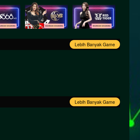
Lebih Banyak Game
Lebih Banyak Game