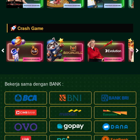
Crash Game
Bekerja sama dengan BANK :