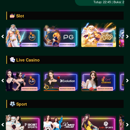
Tutup: 22:45 | Buka: 23:0
Slot
Live Casino
Sport