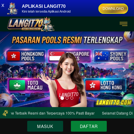
x
APLIKASI LANGIT70
DOWNLOAD
Kini telah tersedia Aplikasi Android
Previous
Nex
 Online Terbaik Resmi dan Terpercaya 100% Pasti Bayar
Selamat Datang Di Sit
MASUK
DAFTAR