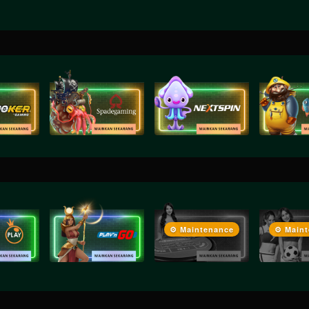
⚙ Maintenance
⚙ Main