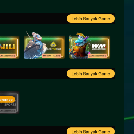
Lebih Banyak Game
Lebih Banyak Game
tenance
Lebih Banyak Game