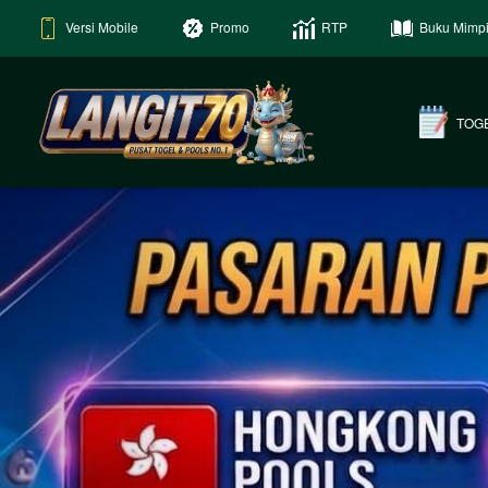
Versi Mobile
Promo
RTP
Buku Mimp
TOG
Previous