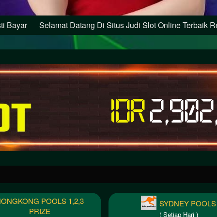
Selamat Datang Di Situs Judi Slot Online Terbaik Resmi da
IDR
2,902
HONGKONG POOLS 1,2,3
SYDNEY POOLS
PRIZE
( Setiap Hari )