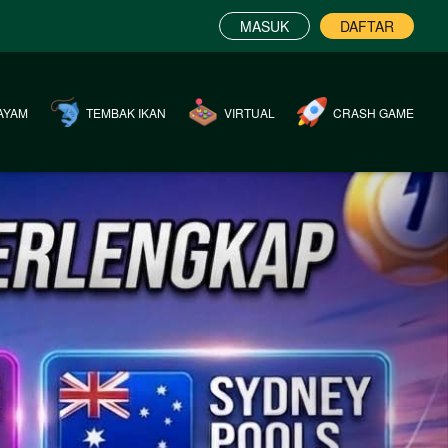
MASUK
DAFTAR
AYAM
TEMBAK IKAN
VIRTUAL
CRASH GAME
Next