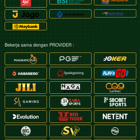
Bekerja sama dengan PROVIDER :