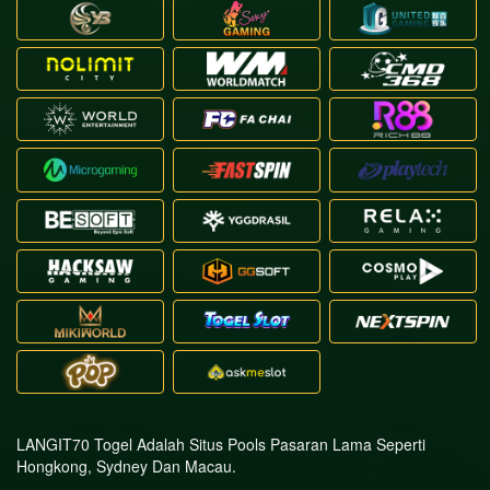
LANGIT70 Togel Adalah Situs Pools Pasaran Lama Seperti
Hongkong, Sydney Dan Macau.