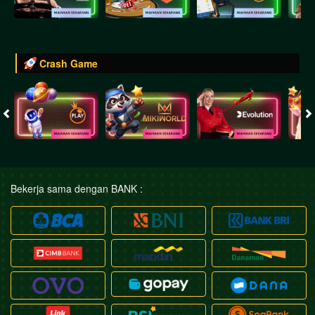
Crash Game
Bekerja sama dengan BANK :