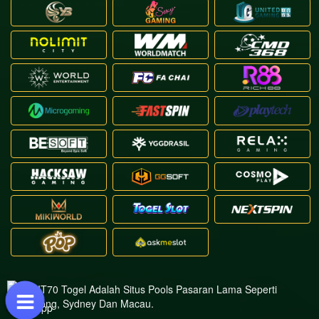
LANGIT70 Togel Adalah Situs Pools Pasaran Lama Seperti
Hongkong, Sydney Dan Macau.