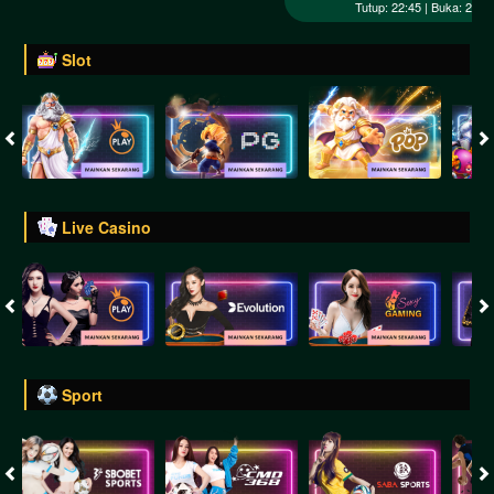
Tutup: 22:45 | Buka: 23:0
Slot
Live Casino
Sport