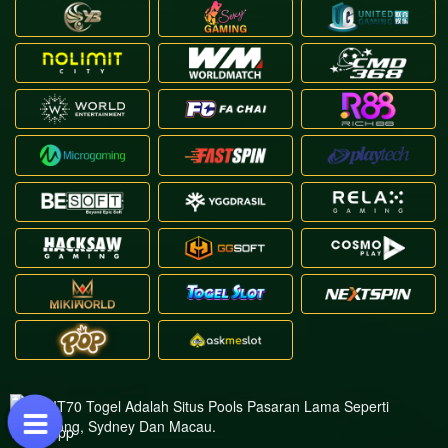
LANGIT70 Togel Adalah Situs Pools Pasaran Lama Seperti
Hongkong, Sydney Dan Macau.