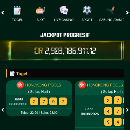
TOGEL
SLOT
LIVE CASINO
SPORT
SABUNG AYAM
TEM
JACKPOT PROGRESIF
IDR
2,903,786,916.48
Togel
HONGKONG POOLS
HONGKONG POOLS 1,2,
( Setiap Hari )
( Setiap Hari )
Sabtu
2
7
9
2
7
9
7
08/08/2026
Sabtu
4
7
1
Tutup: 22:50 | Buka: 23:00
08/08/2026
9
4
7