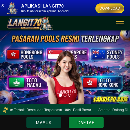
x
APLIKASI LANGIT70
DOWNLOAD
Kini telah tersedia Aplikasi Android
Previous
Nex
 Online Terbaik Resmi dan Terpercaya 100% Pasti Bayar
Selamat Datang Di Sit
MASUK
DAFTAR