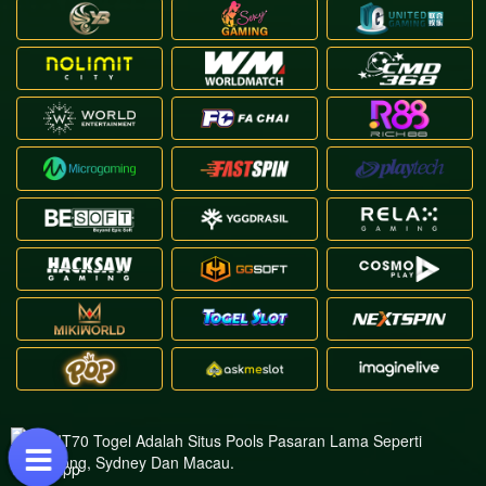
LANGIT70 Togel Adalah Situs Pools Pasaran Lama Seperti
Hongkong, Sydney Dan Macau.