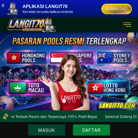
x
APLIKASI LANGIT70
DOWNLOAD
Kini telah tersedia Aplikasi Android
Previous
Nex
 Online Terbaik Resmi dan Terpercaya 100% Pasti Bayar
Selamat Datang Di Sit
MASUK
DAFTAR