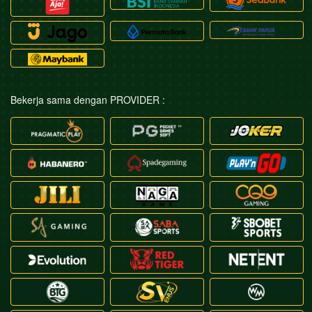
Bekerja sama dengan PROVIDER :