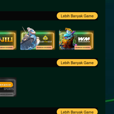
Lebih Banyak Game
Lebih Banyak Game
tenance
Lebih Banyak Game