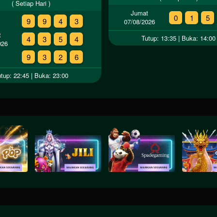
( Setiap Hari )
Jumat
0
1
5
9
9
4
3
07/08/2026
t
Tutup: 13:35 | Buka: 14:00
4
3
5
4
026
9
3
2
6
tup: 22:45 | Buka: 23:00