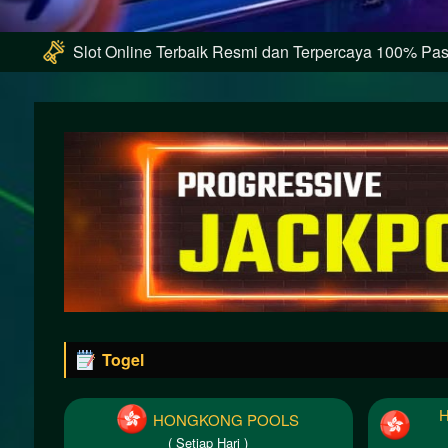
di Slot Online Terbaik Resmi dan Terpercaya 100% Pasti Bayar
Togel
HONGKONG POOLS
( Setiap Hari )