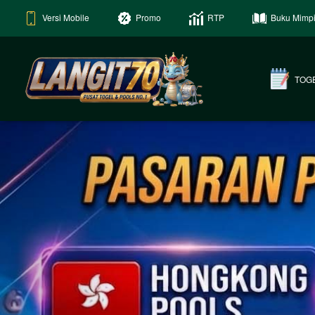
Versi Mobile
Promo
RTP
Buku Mimp
TOG
Previous