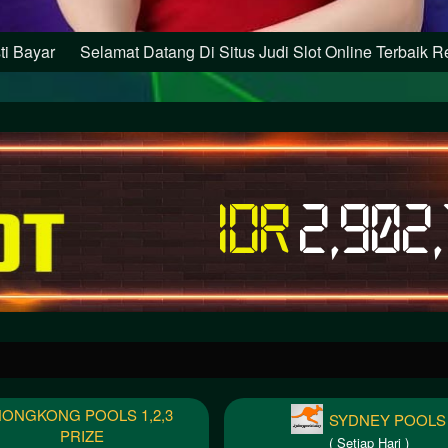
Selamat Datang Di Situs Judi Slot Online Terbaik Resmi d
IDR
2,902
HONGKONG POOLS 1,2,3
SYDNEY POOLS
PRIZE
( Setiap Hari )