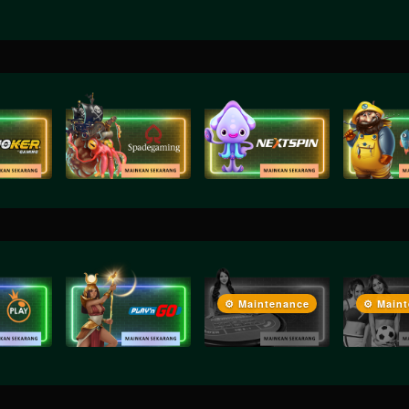
⚙ Maintenance
⚙ Main