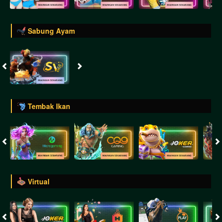
Sabung Ayam
Tembak Ikan
Virtual