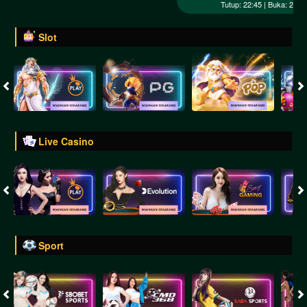
Tutup: 22:45 | Buka: 23:0
Slot
Live Casino
Sport