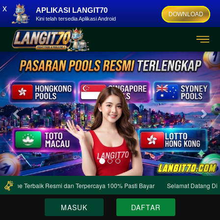
x
APLIKASI LANGIT70
DOWNLOAD
Kini telah tersedia Aplikasi Android
Previous
Nex
 Online Terbaik Resmi dan Terpercaya 100% Pasti Bayar
Selamat Datang Di Sit
MASUK
DAFTAR